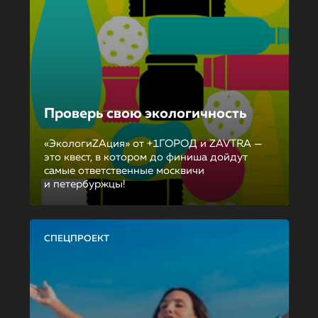
Проверь свою экологичность
«ЭкологиZAция» от +1ГОРОД и ZAVTRA —
это квест, в котором до финиша дойдут
самые ответственные москвичи
и петербуржцы!
СПЕЦПРОЕКТ