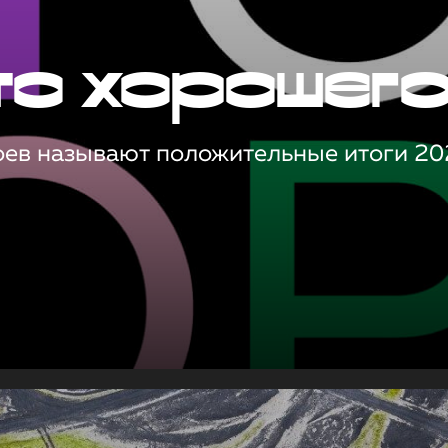
то хорошег
оев называют положительные итоги 20