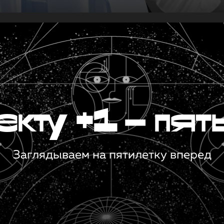
кту +1 — пят
Заглядываем на пятилетку вперед