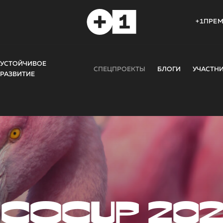
+1ПРЕ
УСТОЙЧИВОЕ
СПЕЦПРОЕКТЫ
БЛОГИ
УЧАСТН
РАЗВИТИЕ
COCUP 20