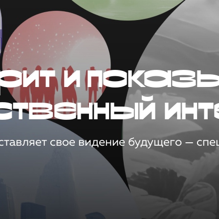
рит и показ
ственный инт
тавляет свое видение будущего — спец