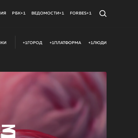
МИЯ
РБК+1
ВЕДОМОСТИ+1
FORBES+1
ИКИ
+1ГОРОД
+1ПЛАТФОРМА
+1ЛЮДИ
23