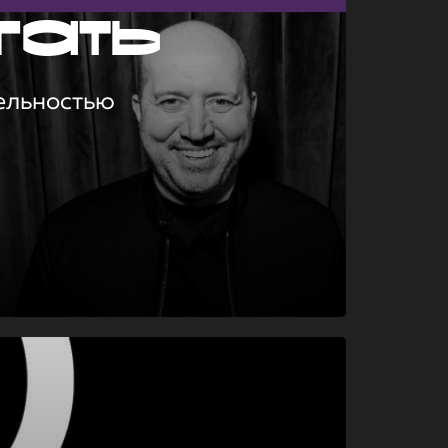
гать
ельностью