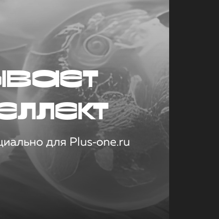
ывает
еллект
иально для Plus‑one.ru