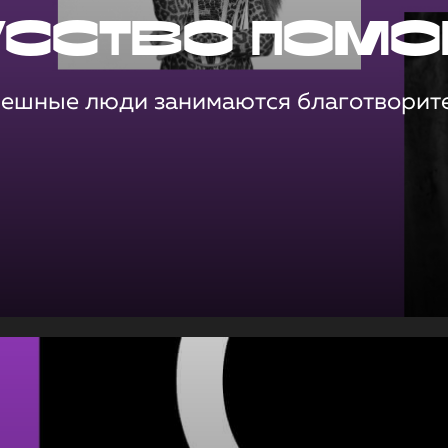
усство помо
пешные люди занимаются благотворит