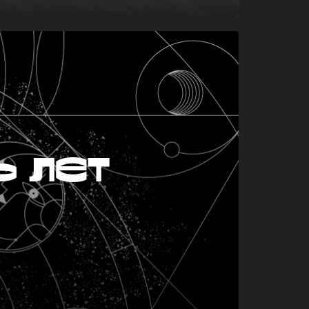
ь лет