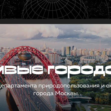
чивые город
 Департамента природопользования и 
города Москвы