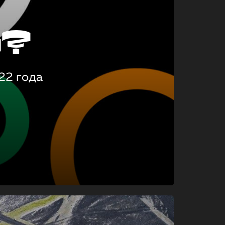
о?
22 года