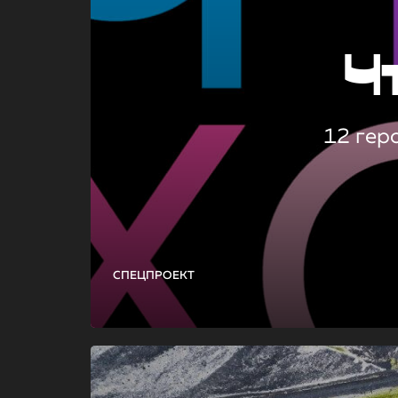
Ч
12 гер
СПЕЦПРОЕКТ