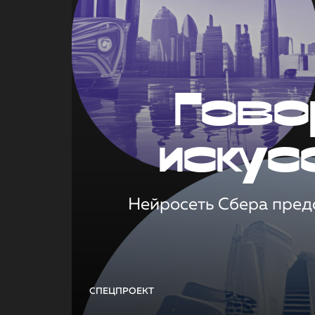
Гово
искус
Нейросеть Сбера предс
СПЕЦПРОЕКТ