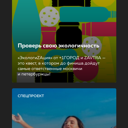
Проверь свою экологичность
«ЭкологиZAция» от +1ГОРОД и ZAVTRA —
это квест, в котором до финиша дойдут
самые ответственные москвичи
и петербуржцы!
СПЕЦПРОЕКТ