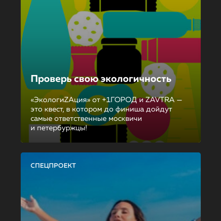
Проверь свою экологичность
«ЭкологиZAция» от +1ГОРОД и ZAVTRA —
это квест, в котором до финиша дойдут
самые ответственные москвичи
и петербуржцы!
СПЕЦПРОЕКТ