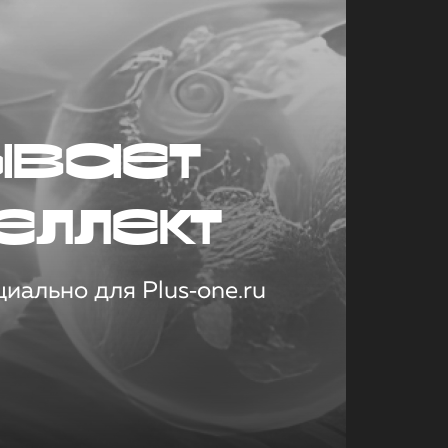
ывает
еллект
иально для Plus‑one.ru