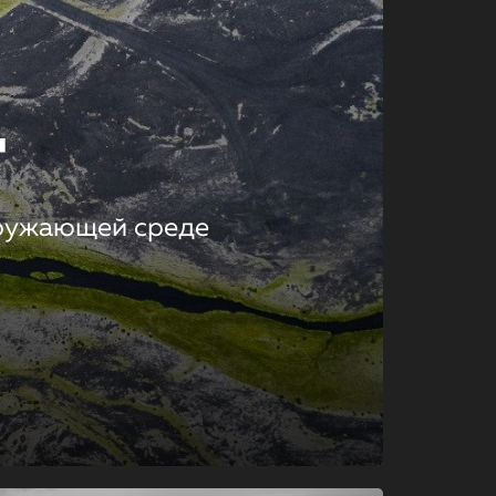
т
кружающей среде