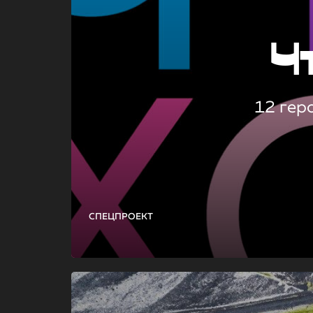
Ч
12 гер
СПЕЦПРОЕКТ