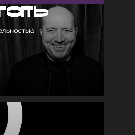
гать
ельностью