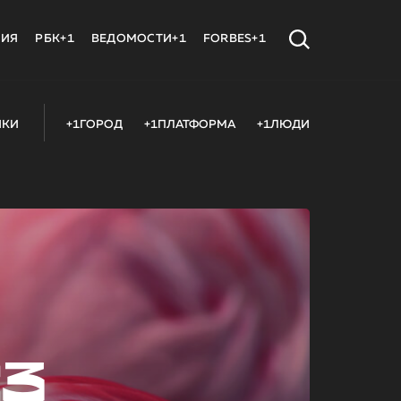
МИЯ
РБК+1
ВЕДОМОСТИ+1
FORBES+1
ИКИ
+1ГОРОД
+1ПЛАТФОРМА
+1ЛЮДИ
23