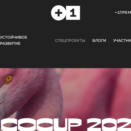
+1ПРЕ
УСТОЙЧИВОЕ
СПЕЦПРОЕКТЫ
БЛОГИ
УЧАСТН
РАЗВИТИЕ
COCUP 20