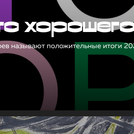
то хорошег
оев называют положительные итоги 20