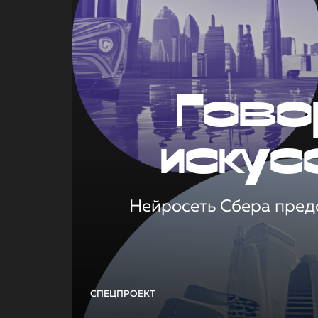
Гово
искус
Нейросеть Сбера предс
СПЕЦПРОЕКТ