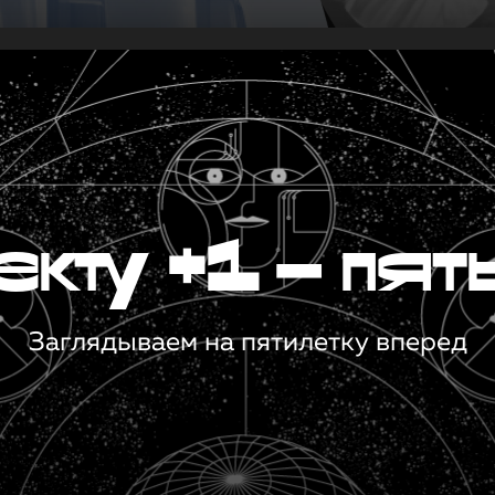
кту +1 — пят
Заглядываем на пятилетку вперед