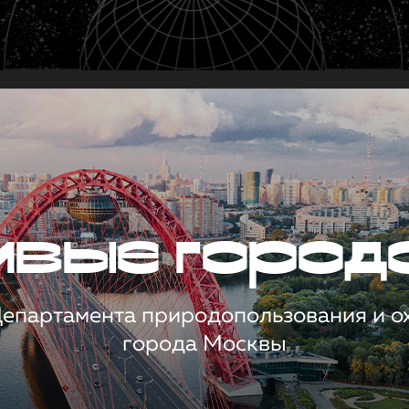
чивые город
 Департамента природопользования и 
города Москвы