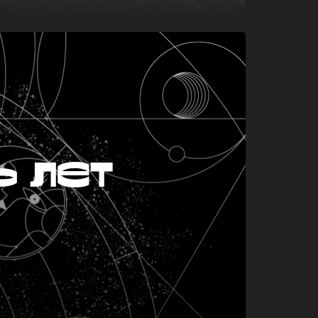
ь лет