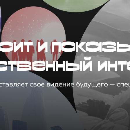
рит и показ
ственный инт
тавляет свое видение будущего — спец