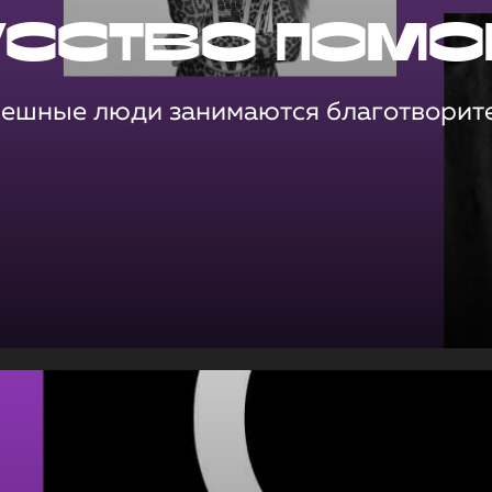
усство помо
пешные люди занимаются благотворит