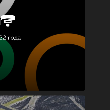
о?
22 года