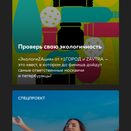
Проверь свою экологичность
«ЭкологиZAция» от +1ГОРОД и ZAVTRA —
это квест, в котором до финиша дойдут
самые ответственные москвичи
и петербуржцы!
СПЕЦПРОЕКТ