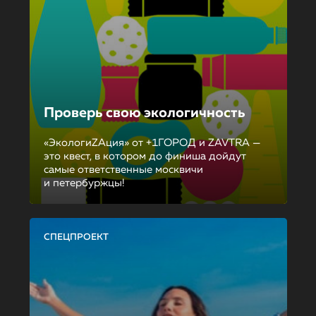
Проверь свою экологичность
«ЭкологиZAция» от +1ГОРОД и ZAVTRA —
это квест, в котором до финиша дойдут
самые ответственные москвичи
и петербуржцы!
СПЕЦПРОЕКТ