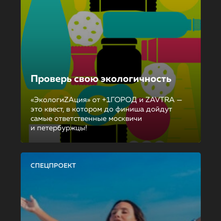
Проверь свою экологичность
«ЭкологиZAция» от +1ГОРОД и ZAVTRA —
это квест, в котором до финиша дойдут
самые ответственные москвичи
и петербуржцы!
СПЕЦПРОЕКТ