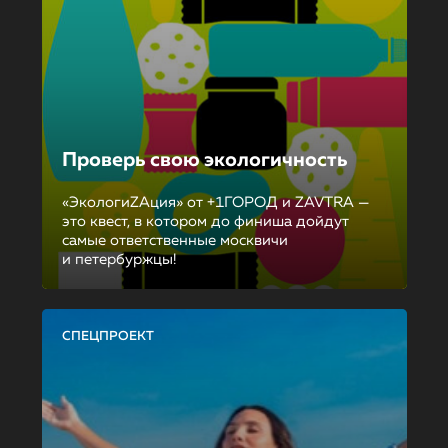
Проверь свою экологичность
«ЭкологиZAция» от +1ГОРОД и ZAVTRA —
это квест, в котором до финиша дойдут
самые ответственные москвичи
и петербуржцы!
СПЕЦПРОЕКТ