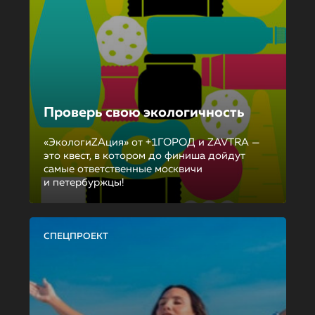
Проверь свою экологичность
«ЭкологиZAция» от +1ГОРОД и ZAVTRA —
это квест, в котором до финиша дойдут
самые ответственные москвичи
и петербуржцы!
СПЕЦПРОЕКТ