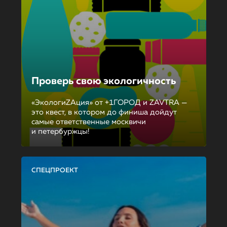
Проверь свою экологичность
«ЭкологиZAция» от +1ГОРОД и ZAVTRA —
это квест, в котором до финиша дойдут
самые ответственные москвичи
и петербуржцы!
СПЕЦПРОЕКТ