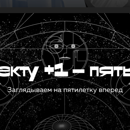
кту +1 — пят
Заглядываем на пятилетку вперед