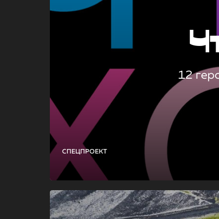
Ч
12 гер
СПЕЦПРОЕКТ