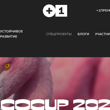
+1ПРЕ
УСТОЙЧИВОЕ
СПЕЦПРОЕКТЫ
БЛОГИ
УЧАСТН
РАЗВИТИЕ
COCUP 20