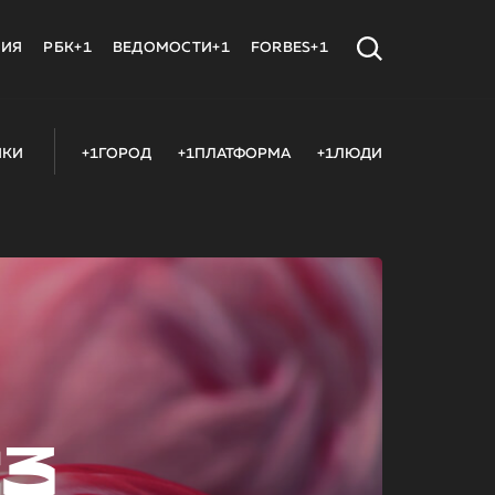
МИЯ
РБК+1
ВЕДОМОСТИ+1
FORBES+1
ИКИ
+1ГОРОД
+1ПЛАТФОРМА
+1ЛЮДИ
23