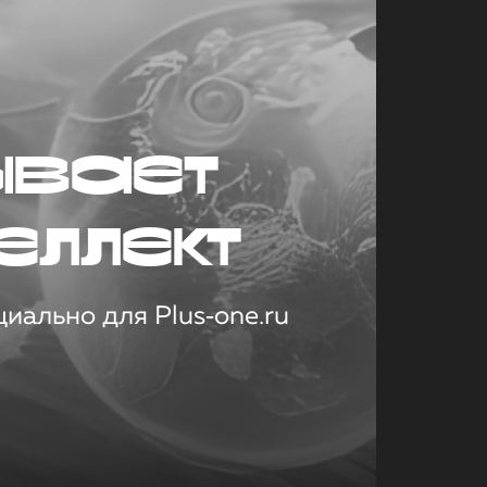
ывает
еллект
иально для Plus‑one.ru