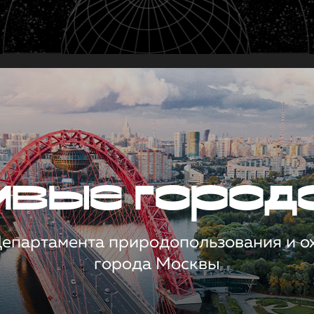
чивые город
 Департамента природопользования и 
города Москвы