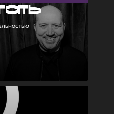
гать
ельностью