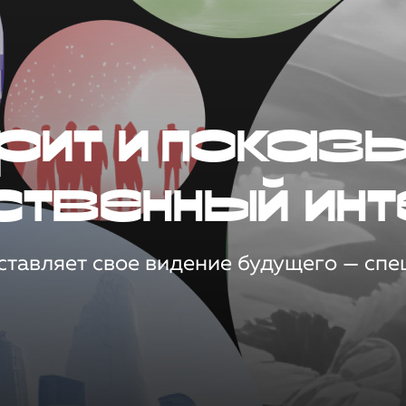
рит и показ
ственный инт
тавляет свое видение будущего — спец