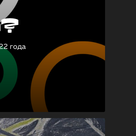
о?
22 года