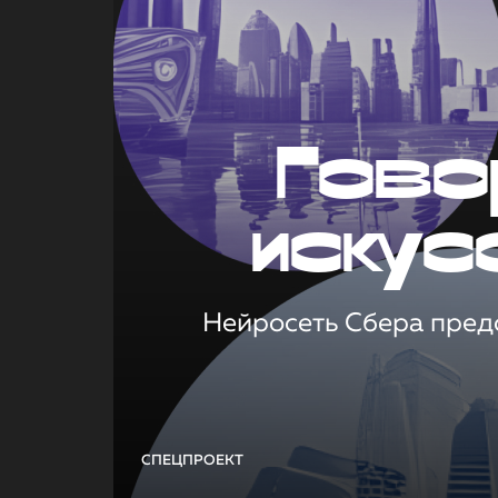
Гово
искус
Нейросеть Сбера предс
СПЕЦПРОЕКТ