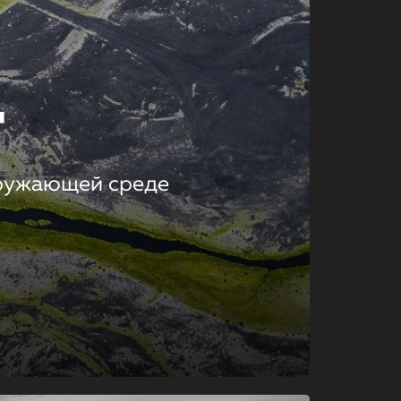
т
кружающей среде