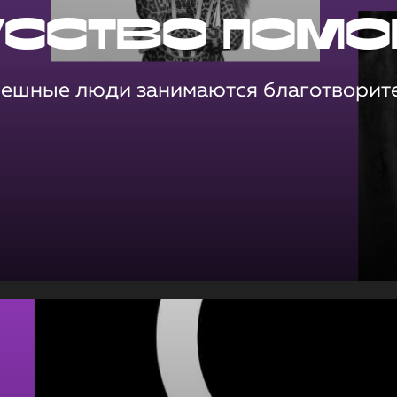
усство помо
пешные люди занимаются благотворит