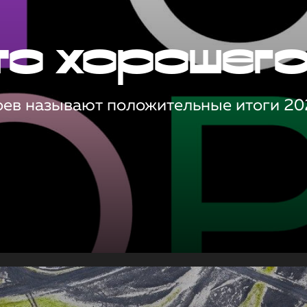
то хорошег
оев называют положительные итоги 20