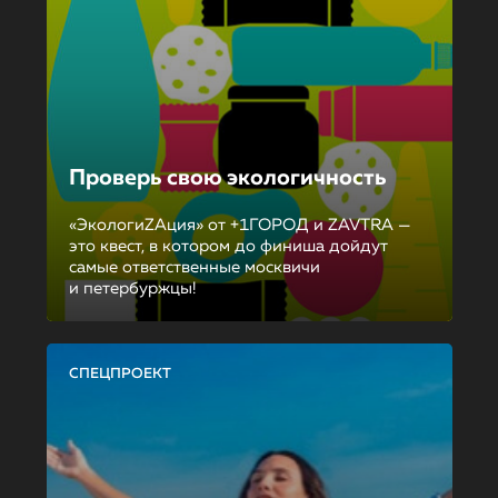
Проверь свою экологичность
«ЭкологиZAция» от +1ГОРОД и ZAVTRA —
это квест, в котором до финиша дойдут
самые ответственные москвичи
и петербуржцы!
СПЕЦПРОЕКТ