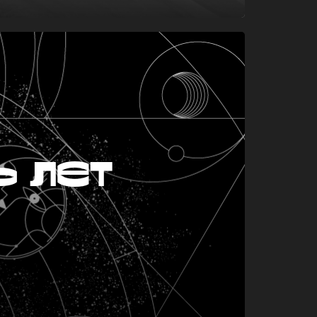
ь лет