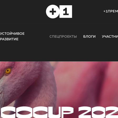
+1ПРЕ
УСТОЙЧИВОЕ
СПЕЦПРОЕКТЫ
БЛОГИ
УЧАСТН
РАЗВИТИЕ
COCUP 20