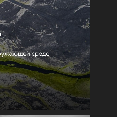
т
кружающей среде