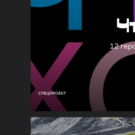
Ч
12 гер
СПЕЦПРОЕКТ