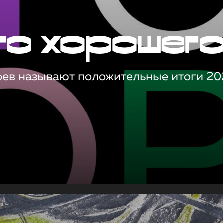
то хорошег
оев называют положительные итоги 20