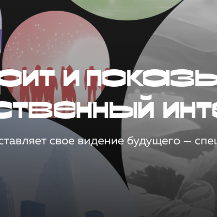
рит и показ
ственный инт
тавляет свое видение будущего — спец