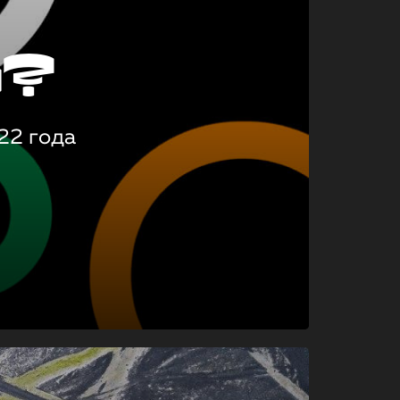
о?
22 года