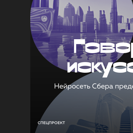
Гово
искус
Нейросеть Сбера предс
СПЕЦПРОЕКТ