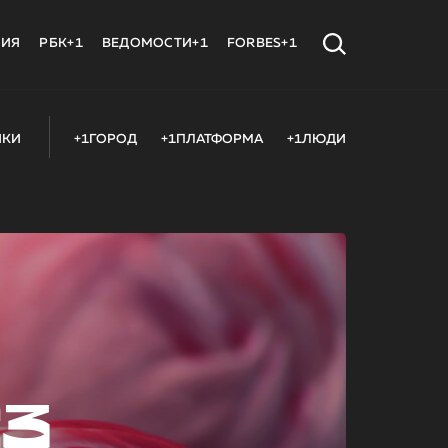
МИЯ
РБК+1
ВЕДОМОСТИ+1
FORBES+1
ИКИ
+1ГОРОД
+1ПЛАТФОРМА
+1ЛЮДИ
23