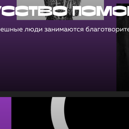
усство помо
пешные люди занимаются благотворит