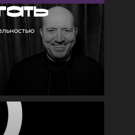
гать
ельностью