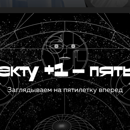
кту +1 — пят
Заглядываем на пятилетку вперед