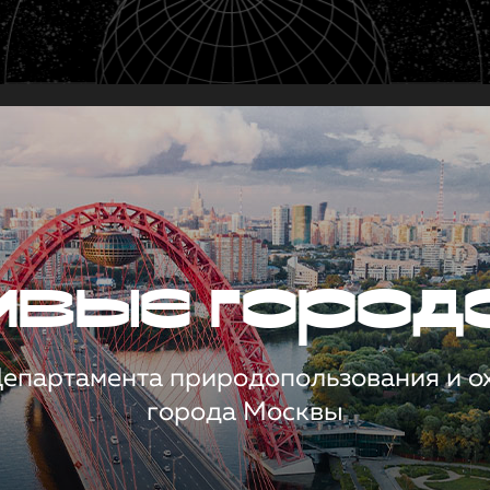
чивые город
 Департамента природопользования и 
города Москвы