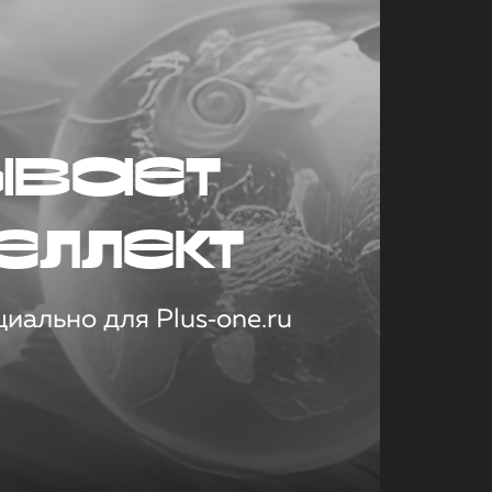
ывает
еллект
иально для Plus‑one.ru