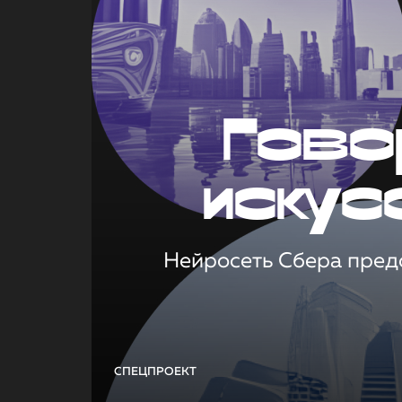
Гово
искус
Нейросеть Сбера предс
СПЕЦПРОЕКТ