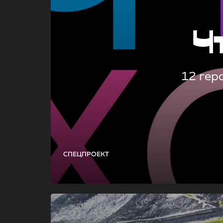
Ч
12 гер
СПЕЦПРОЕКТ