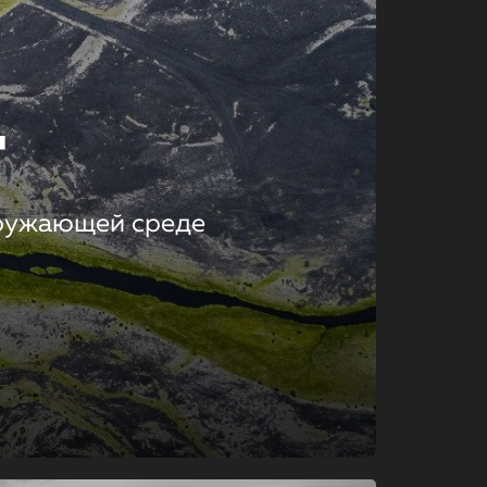
т
кружающей среде