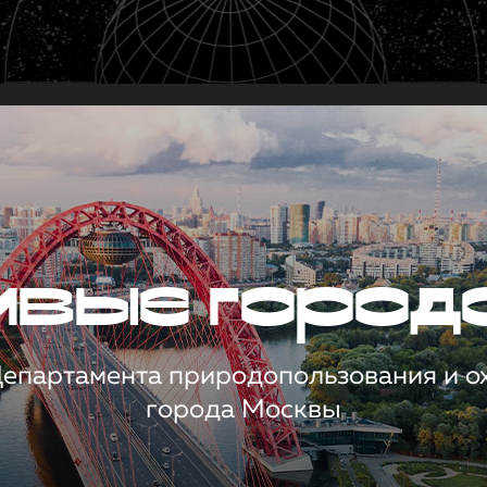
чивые город
 Департамента природопользования и 
города Москвы