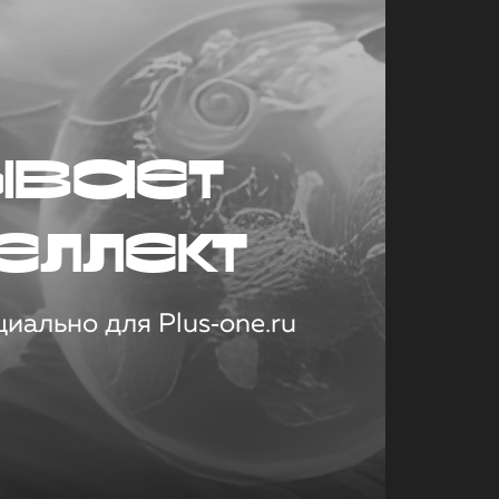
ывает
еллект
иально для Plus‑one.ru