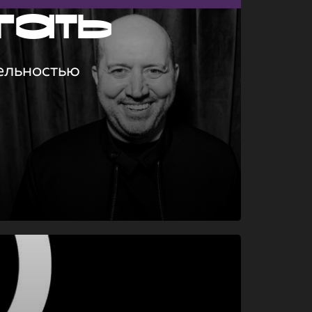
гать
ельностью