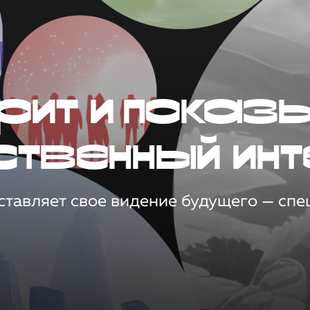
рит и показ
ственный инт
тавляет свое видение будущего — спец