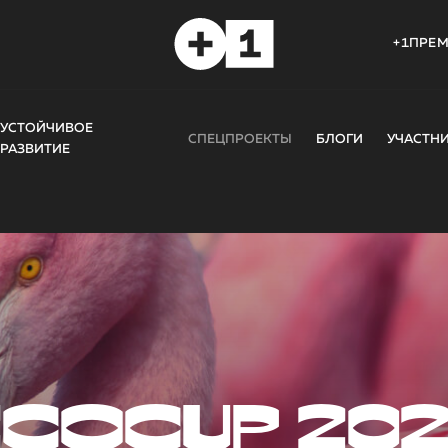
+1ПРЕ
УСТОЙЧИВОЕ
СПЕЦПРОЕКТЫ
БЛОГИ
УЧАСТН
РАЗВИТИЕ
COCUP 20