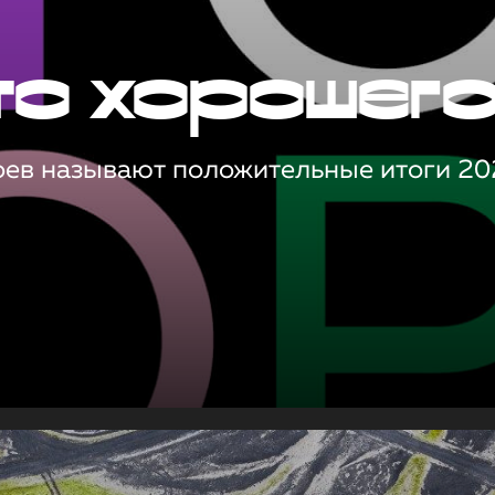
то хорошег
оев называют положительные итоги 20