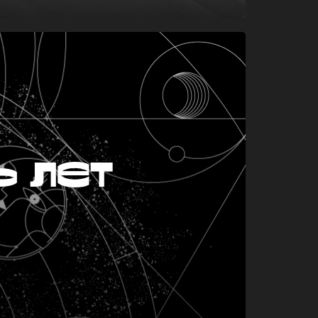
ь лет