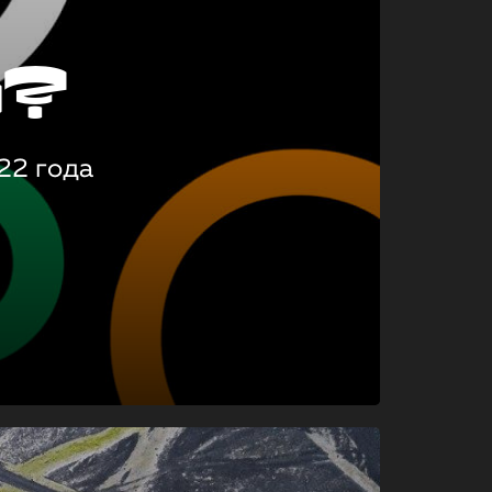
о?
22 года