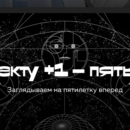
кту +1 — пят
Заглядываем на пятилетку вперед