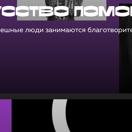
усство помо
пешные люди занимаются благотворит