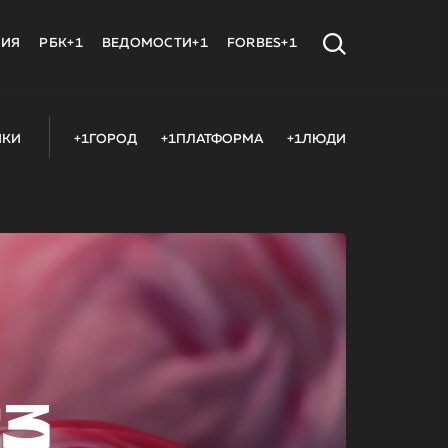
МИЯ
РБК+1
ВЕДОМОСТИ+1
FORBES+1
ИКИ
+1ГОРОД
+1ПЛАТФОРМА
+1ЛЮДИ
23