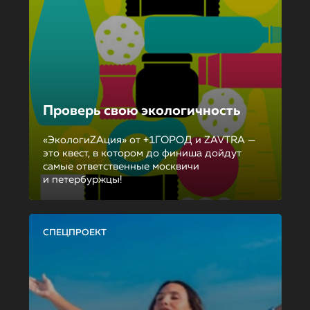
Проверь свою экологичность
«ЭкологиZAция» от +1ГОРОД и ZAVTRA —
это квест, в котором до финиша дойдут
самые ответственные москвичи
и петербуржцы!
СПЕЦПРОЕКТ